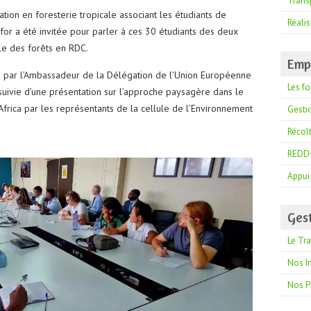
Trans
tion en foresterie tropicale associant les étudiants de
Réalis
r a été invitée pour parler à ces 30 étudiants des deux
le des forêts en RDC.
Emp
e par l’Ambassadeur de la Délégation de l’Union Européenne
Les fo
ivie d’une présentation sur l’approche paysagère dans le
frica par les représentants de la cellule de l’Environnement
Gesti
Récol
REDD
Appu
Ges
Le Tr
Nos I
Nos P