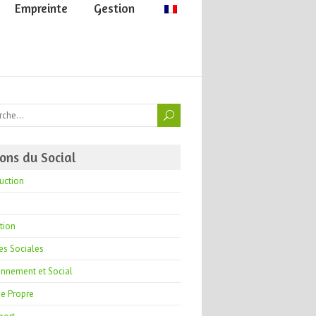
Empreinte
Gestion
ons du Social
uction
tion
es Sociales
onnement et Social
ie Propre