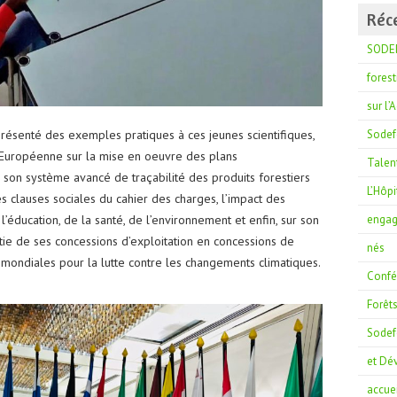
Réc
SODEF
forest
sur l’
Sodef
ésenté des exemples pratiques à ces jeunes scientifiques,
 Européenne sur la mise en oeuvre des plans
Talent
on système avancé de traçabilité des produits forestiers
L’Hôpi
 clauses sociales du cahier des charges, l’impact des
engag
éducation, de la santé, de l’environnement et enfin, sur son
rtie de ses concessions d’exploitation en concessions de
nés
 mondiales pour la lutte contre les changements climatiques.
Confér
Forêt
Sodefo
et Dé
accuei