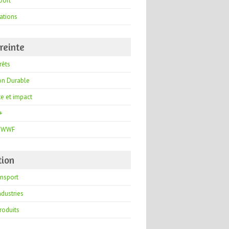
port
ations
reinte
rêts
on Durable
te et impact
+
i WWF
tion
ansport
ndustries
roduits